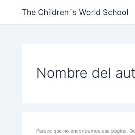
Buscar:
Ir
The Children´s World School
al
contenido
Nombre del au
Parece que no encontramos esa página. Qui